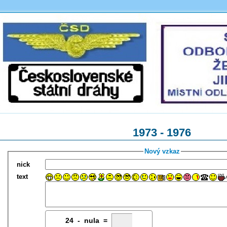
1973 - 1976
Nový vzkaz
nick
text
24
4
-
7
nula =