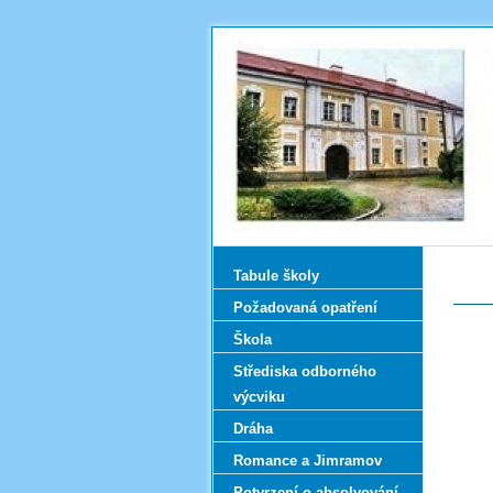
Tabule školy
Požadovaná opatření
Škola
Střediska odborného
výcviku
Dráha
Romance a Jimramov
Potvrzení o absolvování